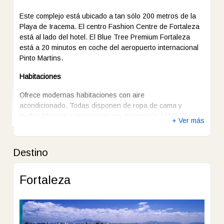
Este complejo está ubicado a tan sólo 200 metros de la
Playa de Iracema. El centro Fashion Centre de Fortaleza
está al lado del hotel. El Blue Tree Premium Fortaleza
está a 20 minutos en coche del aeropuerto internacional
Pinto Martins.
Habitaciones
Ofrece modernas habitaciones con aire
acondicionado. Todas disponen de ropa de cama y
toallas blancas y presentan una decoración cálida. Están
+ Ver más
equipadas con comodidades modernas, como TV por
cable y minibar. El servicio de habitaciones está
disponible durante todo el día.
Destino
Instalaciones
Fortaleza
El hotel dispone de piscina al aire libre y el gimnasio bien
equipado ofrecen vistas al océano y al Centro de
Fortaleza
El restaurante Mandacaru sirve cocina internacional y