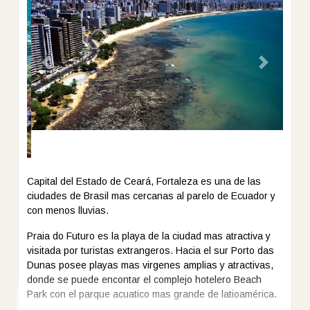
especialidades regionales. Los huéspedes pueden
escuchar el sonido de la cascada del Blue Tree Fortaleza
mientras disfrutan de un cóctel en el bar de la piscina. El
Previous
Next
establecimiento ofrece servicio de lavandería y un centro
de negocios.
Capital del Estado de Ceará, Fortaleza es una de las
ciudades de Brasil mas cercanas al parelo de Ecuador y
con menos lluvias.
Praia do Futuro es la playa de la ciudad mas atractiva y
visitada por turistas extrangeros. Hacia el sur Porto das
Dunas posee playas mas virgenes amplias y atractivas,
donde se puede encontar el complejo hotelero Beach
Park con el parque acuatico mas grande de latioamérica.
Fortaleza también es la puerta de entrada para visitar las
+ Ver más
increibles playas de Jericoacoara.