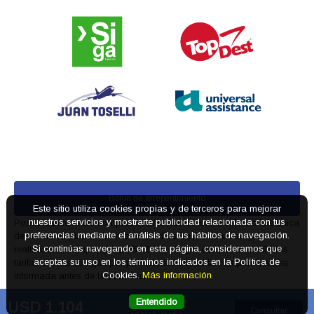
Boton de arrepentimiento
Podés cancelar tus compras realizadas de forma online o telefonica
dentro de un plazo máximo de 10 días desde la fecha que
Este sitio utiliza cookies propias y de terceros para mejorar
realizaste la compra (Disp.954/2025). Según decreto 809/2024 las
nuestros servicios y mostrarte publicidad relacionada con tus
tarifas aéreas se rigen por política tarifaria de la compañía aérea
preferencias mediante el análisis de tus hábitos de navegación.
informada antes de la contratación.
Si continúas navegando en esta página, consideramos que
aceptas su uso en los términos indicados en la Política de
Cookies.
Más información
Defensa del consumidor. Para reclamos
ingrese aquí
Denuncia contra una agencia. Para reclamos
ingrese aquí
Entendido
USD 1.104
Total 2 adultos
Consultar