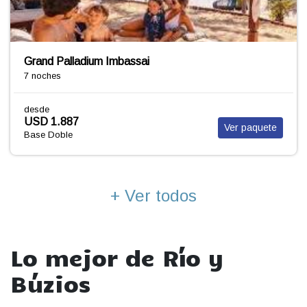
and Palladium Imbassai
V
noches
7 
sde
de
SD 1.887
U
Ver paquete
se Doble
Ba
+ Ver todos
Lo mejor de Río y
Búzios