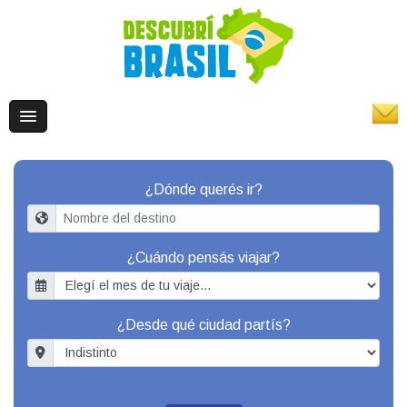
¿Dónde querés ir?
¿Cuándo pensás viajar?
¿Desde qué ciudad partís?