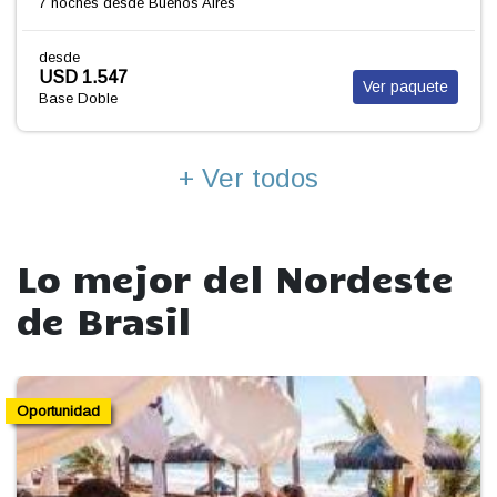
9 noches
desde Buenos Aires
desde
USD 1.747
paquete
Ver 
Base Doble
+ Ver todos
Lo mejor del Nordeste
de Brasil
unidad