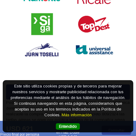
Boton de arrepentimiento
Este sitio utiliza cookies propias y de terceros para mejorar
nuestros servicios y mostrarte publicidad relacionada con tus
Podés cancelar tus compras realizadas de forma online o telefonica
preferencias mediante el análisis de tus hábitos de navegación.
dentro de un plazo máximo de 10 días desde la fecha que
Si continúas navegando en esta página, consideramos que
realizaste la compra (Disp.954/2025). Según decreto 809/2024 las
aceptas su uso en los términos indicados en la Política de
tarifas aéreas se rigen por política tarifaria de la compañía aérea
Cookies.
Más información
informada antes de la contratación.
Entendido
USD 621
Total 2 adultos
Defensa del consumidor. Para reclamos
ingrese aquí
Consultar
en Hab. Doble
Precio final por persona