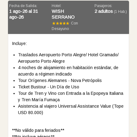
Fecha de Salida:
Hotel:
Pasajeros:
1 ago-26 al 31
WISH
2 adultos
(1 Hab.)
ago-26
SERRANO
Con
Desayuno
Incluye:
Traslados Aeropuerto Porto Alegre/ Hotel Gramado/
Aeropuerto Porto Alegre
4 noches de alojamiento en habitación estándar, de
acuerdo a régimen indicado
Tour Orígenes Alemanes - Nova Petrópolis
Ticket Bustour - Un Día de Uso
Tour de Tren y Vino con Entrada a la Epopeya Italiana
y Tren María Fumaça
Asistencia al viajero Universal Assistance Value (Tope
USD 80.000)
**No válido para feriados**
**No incluye aéreos**