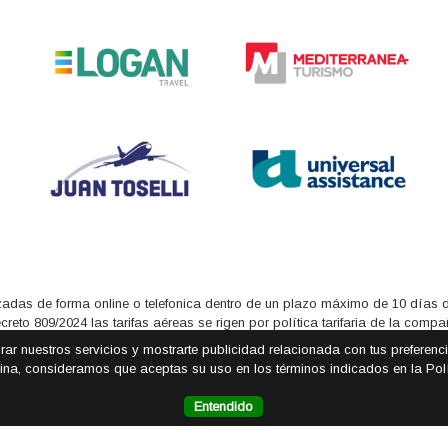
adas de forma online o telefonica dentro de un plazo máximo de 10 días de
eto 809/2024 las tarifas aéreas se rigen por política tarifaria de la comp
orar nuestros servicios y mostrarte publicidad relacionada con tus preferen
na, consideramos que aceptas su uso en los términos indicados en la Pol
Entendido