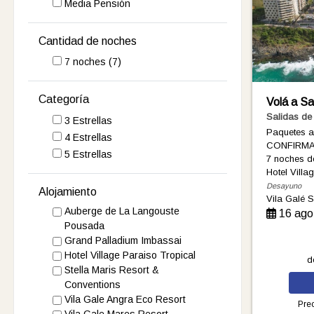
Media Pensión
Cantidad de noches
7
noches
(7)
Categoría
Volá a S
Salidas d
3 Estrellas
Paquetes 
4 Estrellas
CONFIRMA
5 Estrellas
7 noches
d
Hotel Villa
Desayuno
Alojamiento
Vila Galé 
Auberge de La Langouste
16 ago
Pousada
Grand Palladium Imbassai
Hotel Village Paraiso Tropical
d
Stella Maris Resort &
Conventions
Vila Gale Angra Eco Resort
Prec
Vila Gale Mares Resort.