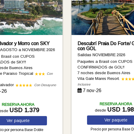
alvador y Morro con SKY
Descubrí Praia Do Forte/ 
con GOL
e AGOSTO a NOVIEMBRE 2026
Salidas NOVIEMBRE 2026
a Brasil con CUPOS
Paquetes a Brasil con CUPOS
DOS de SKY!!
CONFIRMADOS de GOL!!
esde Buenos Aires
7 noches
desde Buenos Aires
ge Paraiso Tropical
Con
Vila Gale Mares Resort.
Salvador
Inclusive
Con Desayuno
7 nov-26
-26
RESERVA AHORA
RESERVA AHORA
USD 1.98
USD 1.379
desde
esde
Ver
paquete
Ver
paquete
Precio por persona
Base D
io por persona
Base Doble