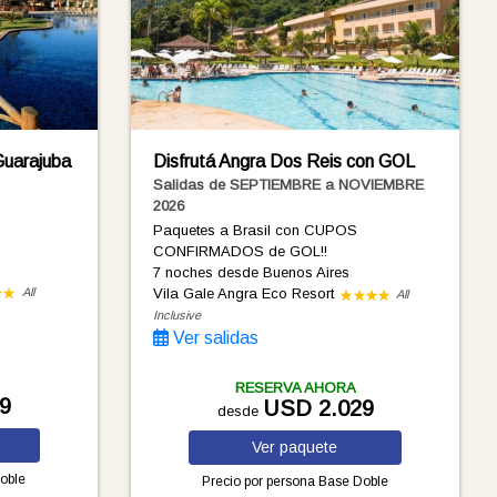
Guarajuba
Disfrutá Angra Dos Reis con GOL
Salidas de SEPTIEMBRE a NOVIEMBRE
2026
Paquetes a Brasil con CUPOS
CONFIRMADOS de GOL!!
7 noches
desde Buenos Aires
All
Vila Gale Angra Eco Resort
All
Inclusive
Ver salidas
RESERVA AHORA
9
USD 2.029
desde
Ver
paquete
oble
Precio por persona
Base Doble