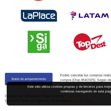
Podés cancelar tus compras realiz
Boton de arrepentimiento
compra (Disp.954/2025). Según decr
contratación.
Este sitio utiliza cookies propias y de terceros para mej
continúas navegando en esta pági
Defensa del consumidor. Para reclamos
ingrese aquí
Denuncia contra una agencia. Para reclamos
ingrese aquí