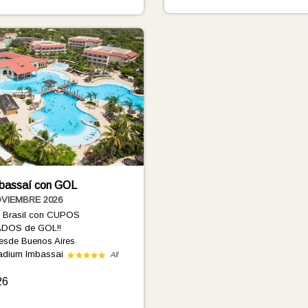
mbassaí con GOL
OVIEMBRE 2026
a Brasil con CUPOS
DOS de GOL!!
esde Buenos Aires
ladium Imbassai
All
26