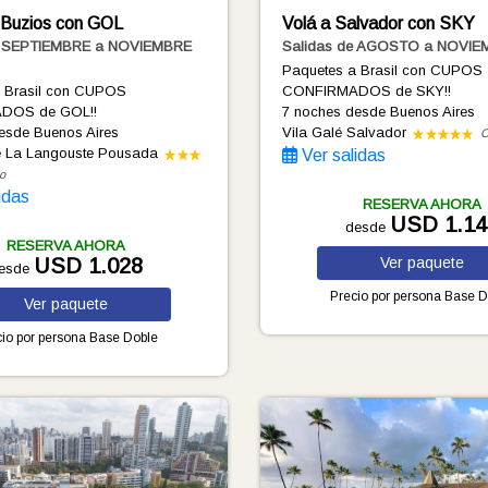
 Buzios con GOL
Volá a Salvador con SKY
e SEPTIEMBRE a NOVIEMBRE
Salidas de AGOSTO a NOVIE
Paquetes a Brasil con CUPOS
a Brasil con CUPOS
CONFIRMADOS de SKY!!
DOS de GOL!!
7 noches
desde Buenos Aires
esde Buenos Aires
Vila Galé Salvador
C
e La Langouste Pousada
Ver salidas
o
idas
RESERVA AHORA
USD 1.14
desde
RESERVA AHORA
USD 1.028
Ver
paquete
esde
Precio por persona
Base D
Ver
paquete
io por persona
Base Doble