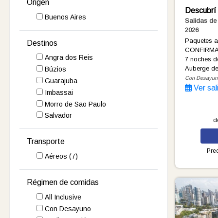
Origen
Descubrí
Buenos Aires
Salidas d
2026
Paquetes 
Destinos
CONFIRMA
Angra dos Reis
7 noches
d
Auberge d
Búzios
Con Desayun
Guarajuba
Ver sal
Imbassai
Morro de Sao Paulo
Salvador
d
Transporte
Prec
Aéreos
(7)
Régimen de comidas
All Inclusive
Con Desayuno