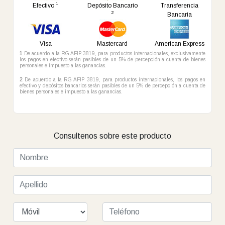
Tenis
1
Efectivo
Depósito Bancario
Transferencia
2
Bancaria
Gimnasio
Guardería
Internet
Piscina
Piscina
Restaurante
Infantil
Infantil
Visa
Mastercard
American Express
1
De acuerdo a la RG AFIP 3819, para productos internacionales, exclusivamente
los pagos en efectivo serán pasibles de un 5% de percepción a cuenta de bienes
Resto
Room
Sala de
Sala de
Sauna
Seguridad
personales e impuesto a las ganancias.
Service
Juegos
Masajes
2
De acuerdo a la RG AFIP 3819, para productos internacionales, los pagos en
efectivo y depósitos bancarios serán pasibles de un 5% de percepción a cuenta de
bienes personales e impuesto a las ganancias.
Servicio
Servicio
Servicio
Spa
de
de
de
Despertador
Maletería
Playa
Consultenos sobre este producto