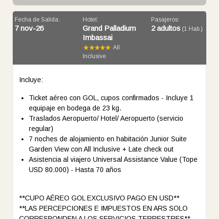
Fecha de Salida:
Hotel:
Pasajeros:
7 nov-26
Grand Palladium
2 adultos
(1 Hab.)
Imbassai
All
Inclusive
Incluye:
Ticket aéreo con GOL, cupos confirmados - Incluye 1
equipaje en bodega de 23 kg.
Traslados Aeropuerto/ Hotel/ Aeropuerto (servicio
regular)
7 noches de alojamiento en habitación Junior Suite
Garden View con All Inclusive + Late check out
Asistencia al viajero Universal Assistance Value (Tope
USD 80.000) - Hasta 70 años
**CUPO AÉREO GOL EXCLUSIVO PAGO EN USD**
**LAS PERCEPCIONES E IMPUESTOS EN ARS SOLO
CORRESPONDEN A LOS SERVICIOS TERRESTRES**