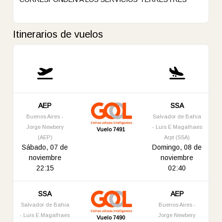
Itinerarios de vuelos
AEP
SSA
Buenos Aires -
Salvador de Bahia
Jorge Newbery
- Luis E Magalhaes
Vuelo 7491
(AEP)
Arpt (SSA)
Sábado, 07 de
Domingo, 08 de
noviembre
noviembre
22:15
02:40
SSA
AEP
Salvador de Bahia
Buenos Aires -
- Luis E Magalhaes
Jorge Newbery
Vuelo 7490