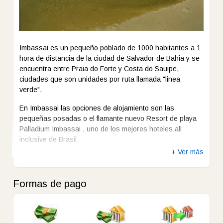
Salvador, el diseño del complejo refleja una perfecta
armonía entre las instalaciones modernas y comodidades
de un resort de primera clase y el bello entorno natural de
bosques de cocoteros y los ríos que forman la costa
Imbassai es un pequeño poblado de 1000 habitantes a 1
"Green Line" de la región.
hora de distancia de la ciudad de Salvador de Bahia y se
encuentra entre Praia do Forte y Costa do Sauipe,
Habitaciones: 654 amplias y modernas habitaciones
ciudades que son unidades por ruta llamada "linea
están distribuidas en 11 villas, siguiendo la filosofía
verde".
Palladium de baja densidad de construcción, permitiendo
a los huéspedes que se sientan inmersos en la
En Imbassai las opciones de alojamiento son las
naturaleza.
pequeñas posadas o el flamante nuevo Resort de playa
Palladium Imbassai , uno de los mejores hoteles all
Grand Palladium Imbassaí Resort & Spa cuenta con 3
inclusive de Brasil.
restaurantes temáticos "a la carta" (hindú, japonés y
brasileño "Rodizio"), así como con dos restaurantes tipo
+ Ver más
bufet con cocina en directo y 10 bares repartidos por el
complejo. Servicio de sombrillas, hamacas, duchas y
Formas de pago
toallas gratis.
Acceso
Caja de
Cancha
Desayuno
Enfermería
Estacionamiento
Minusválidos
Seguridad
de