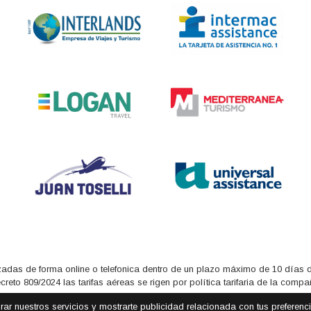
adas de forma online o telefonica dentro de un plazo máximo de 10 días de
eto 809/2024 las tarifas aéreas se rigen por política tarifaria de la comp
orar nuestros servicios y mostrarte publicidad relacionada con tus preferen