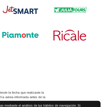
sde la fecha que realizaste la
añía aérea informada antes de la
cias mediante el análisis de tus hábitos de navegación. Si