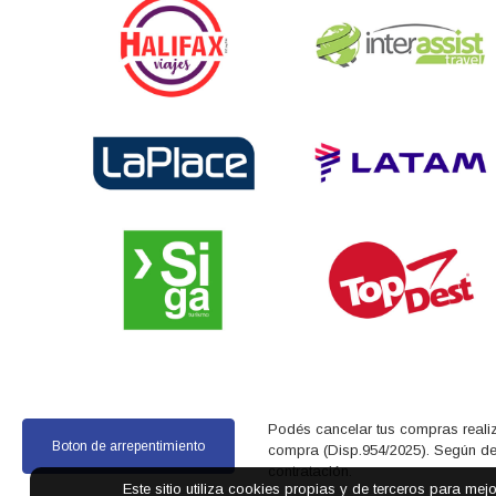
Podés cancelar tus compras realiz
Boton de arrepentimiento
compra (Disp.954/2025). Según decr
contratación.
Este sitio utiliza cookies propias y de terceros para mej