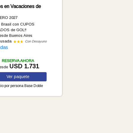
os en Vacaciones de
NERO 2027
a Brasil con CUPOS
DOS de GOL!!
esde Buenos Aires
ousada
Con Desayuno
idas
RESERVA AHORA
USD 1.731
esde
Ver
paquete
io por persona
Base Doble