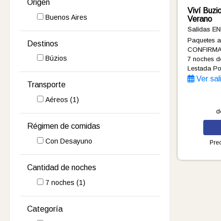
Origen
Viví Buzi
Buenos Aires
Verano
Salidas E
Paquetes 
Destinos
CONFIRMA
Búzios
7 noches
d
Lestada P
Ver sal
Transporte
Aéreos
(1)
d
Régimen de comidas
Con Desayuno
Prec
Cantidad de noches
7
noches
(1)
Categoría