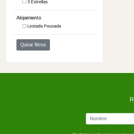
3 Estrellas
Alojamiento
Lestada Pousada
Quitar filtros
R